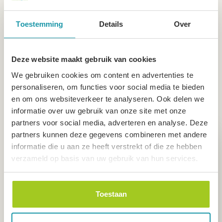
Toestemming
Details
Over
Für Jung und Alt
Ferienpark De Boomgaard richtet sich vor allem an
Deze website maakt gebruik van cookies
junge Familien und Senioren. Unsere Einrichtungen
We gebruiken cookies om content en advertenties te
personaliseren, om functies voor social media te bieden
und Angebote sind darauf abgestimmt. Wir bieten
en om ons websiteverkeer te analyseren. Ook delen we
unter anderem während der Sommerferien oft ein
informatie over uw gebruik van onze site met onze
Animationsprogramm für Kinder bis 12 Jahre an und
partners voor social media, adverteren en analyse. Deze
partners kunnen deze gegevens combineren met andere
haben spezielle Schwimmzeiten für Erwachsene.
Genießen Sie den Sommer in
informatie die u aan ze heeft verstrekt of die ze hebben
Teenager und junge Erwachsene gehören in der Regel
Zeeland ☀️
verzameld op basis van uw gebruik van hun services.
nicht zu unserer Zielgruppe.
Sonne, Meer und Strand… Buchen Sie einen
herrlichen Sommer im Ferienpark De Boomgaard
Alleinreisende Jugendliche unter 24 Jahren sowie Gruppen
Toestaan
und genießen Sie ihn in vollen Zügen. Die Kinder
sind nicht erlaubt.
können sich austoben und Sie können sich